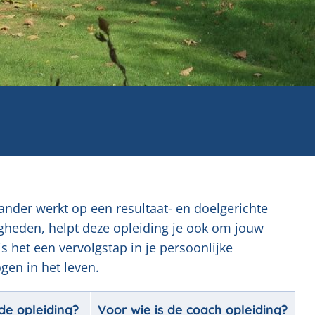
nder werkt op een resultaat- en doelgerichte
igheden, helpt deze opleiding je ook om jouw
 het een vervolgstap in je persoonlijke
gen in het leven.
de opleiding?
Voor wie is de coach opleiding?