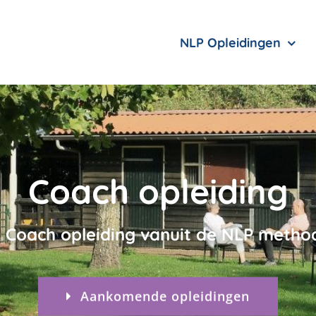
NLP Opleidingen
Coach opleiding
 Coach opleiding vanuit de NLP metho
Aankomende opleidingen