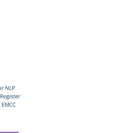
or NLP
Register
t EMCC