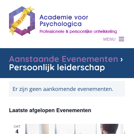
Skip
to
content
Aanstaande Evenementen
›
Persoonlijk leiderschap
Er zijn geen aankomende evenementen.
Weergaven
Evenement
weergaven
navigatie
navigatie
Laatste afgelopen Evenementen
OKT
4