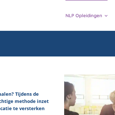
NLP Opleidingen
halen? Tijdens de
achtige methode inzet
atie te versterken