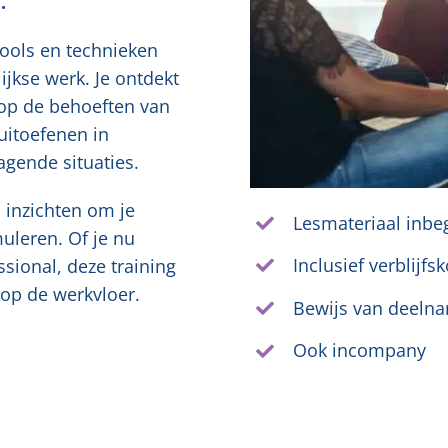
.
tools en technieken
ijkse werk. Je ontdekt
 op de behoeften van
uitoefenen in
agende situaties.
 inzichten om je
Lesmateriaal inbe
muleren. Of je nu
Inclusief verblijfs
ssional, deze training
 op de werkvloer.
Bewijs van deeln
Ook incompany