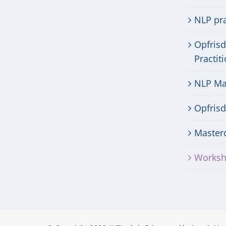
NLP pra
Opfris
Practit
NLP Mas
Opfris
Masterc
Worksh