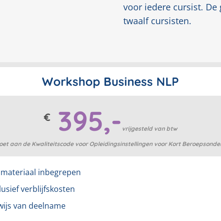
voor iedere cursist. D
twaalf cursisten.
Workshop Business NLP
395,-
€
vrijgesteld van btw
oet aan de Kwaliteitscode voor Opleidingsinstellingen voor Kort Beroepsonder
smateriaal inbegrepen
lusief verblijfskosten
wijs van deelname