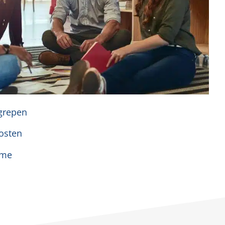
grepen
kosten
ame