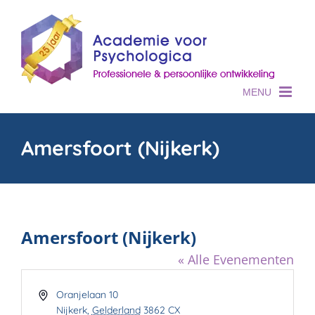
Skip
to
content
Amersfoort (Nijkerk)
Amersfoort (Nijkerk)
« Alle Evenementen
Adres
Oranjelaan 10
Nijkerk
,
Gelderland
3862 CX