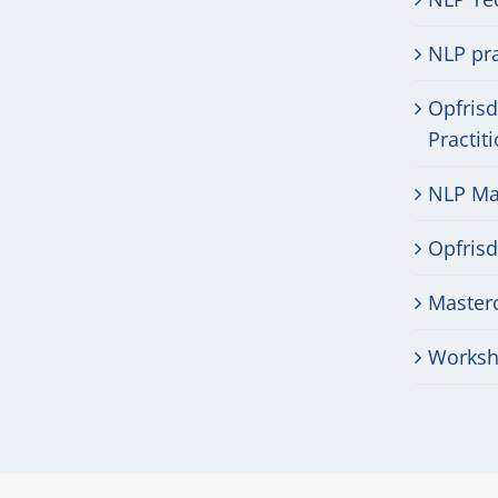
NLP pra
Opfris
Practit
NLP Mas
Opfris
Masterc
Worksh