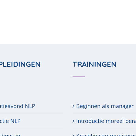
PLEIDINGEN
TRAININGEN
atieavond NLP
Beginnen als manager
ctie NLP
Introductie moreel ber
chnician
Krachtig communicere