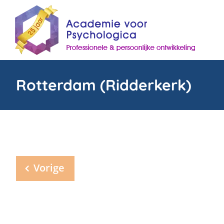
Skip
to
content
Rotterdam (Ridderkerk)
Vorige