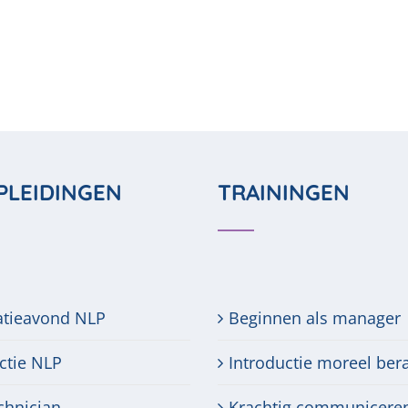
PLEIDINGEN
TRAININGEN
atieavond NLP
Beginnen als manager
ctie NLP
Introductie moreel ber
chnician
Krachtig communicere