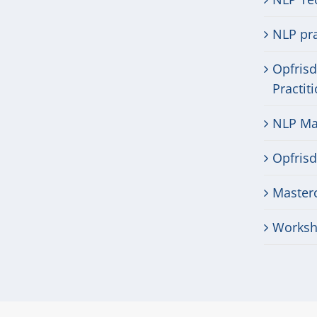
NLP pra
Opfris
Practit
NLP Mas
Opfris
Masterc
Worksh