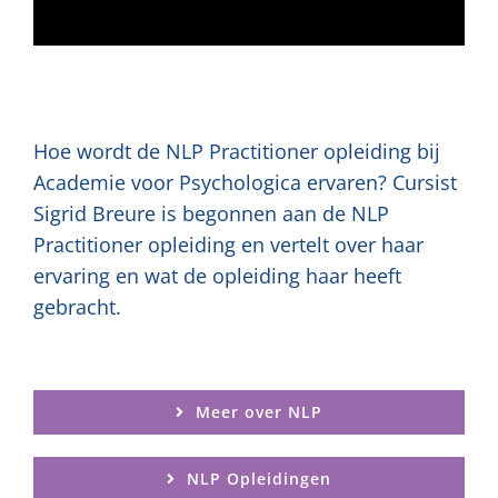
Hoe wordt de NLP Practitioner opleiding bij
Academie voor Psychologica ervaren? Cursist
Sigrid Breure is begonnen aan de NLP
Practitioner opleiding en vertelt over haar
ervaring en wat de opleiding haar heeft
gebracht.
Meer over NLP
NLP Opleidingen