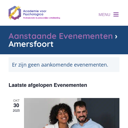
Skip
to
content
Aanstaande Evenementen
›
Amersfoort
Er zijn geen aankomende evenementen.
Weergaven
Evenement
weergaven
navigatie
navigatie
Laatste afgelopen Evenementen
OKT
30
2025