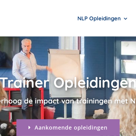
NLP Opleidingen
Trainer Opleidinge
rhoog de impact van trainingen met 
Aankomende opleidingen