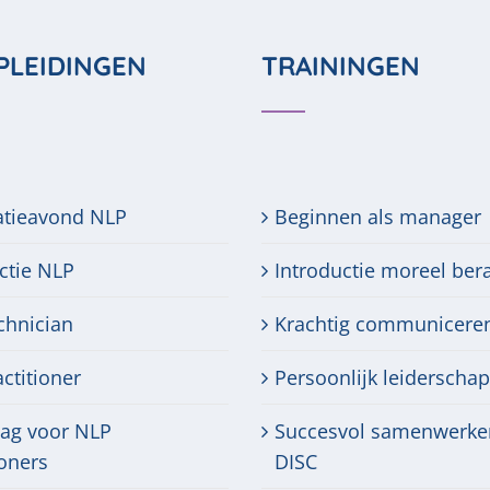
PLEIDINGEN
TRAININGEN
atieavond NLP
Beginnen als manager
ctie NLP
Introductie moreel ber
chnician
Krachtig communicere
ctitioner
Persoonlijk leiderschap
dag voor NLP
Succesvol samenwerke
ioners
DISC