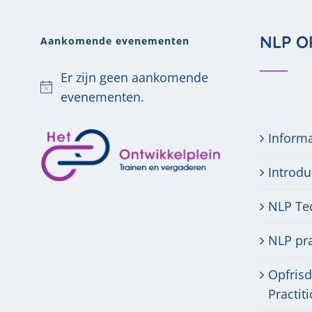
NLP O
Aankomende evenementen
Er zijn geen aankomende
Bericht
evenementen.
Inform
Introdu
NLP Te
NLP pra
Opfris
Practit