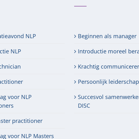
atieavond NLP
Beginnen als manager
ctie NLP
Introductie moreel ber
chnician
Krachtig communicere
ctitioner
Persoonlijk leiderschap
dag voor NLP
Succesvol samenwerke
ioners
DISC
ter practitioner
dag voor NLP Masters