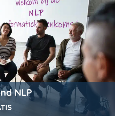
ond NLP
TIS