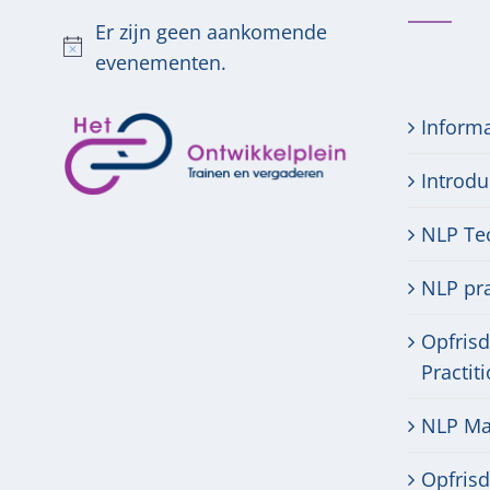
Er zijn geen aankomende
Bericht
evenementen.
Inform
Introdu
NLP Te
NLP pra
Opfris
Practit
NLP Mas
Opfris