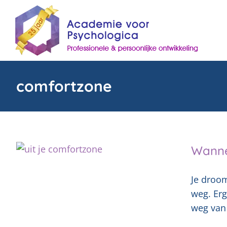
Skip
to
content
comfortzone
Wanne
Je droom
weg. Erg
weg van 