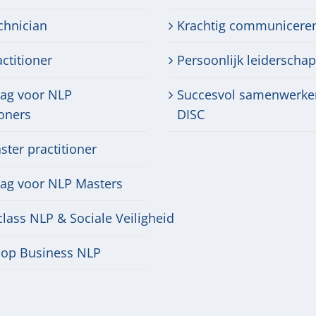
chnician
Krachtig communicere
ctitioner
Persoonlijk leiderschap
dag voor NLP
Succesvol samenwerke
ioners
DISC
ter practitioner
dag voor NLP Masters
lass NLP & Sociale Veiligheid
op Business NLP