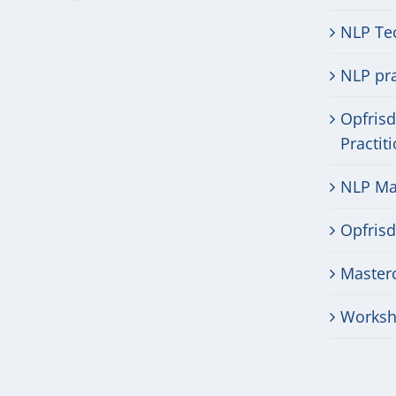
NLP Te
NLP pra
Opfris
Practit
NLP Mas
Opfris
Masterc
Worksh