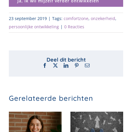
Ja, ik wil mijzelf verder ontwikkelen
23 september 2019
|
Tags:
comfortzone
,
onzekerheid
,
persoonlijke ontwikkeling
|
0 Reacties
Facebook
X
LinkedIn
Pinterest
E-
mail
Gerelateerde berichten