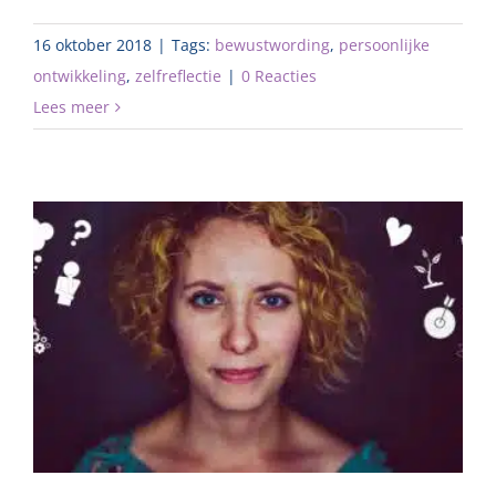
16 oktober 2018
|
Tags:
bewustwording
,
persoonlijke
ontwikkeling
,
zelfreflectie
|
0 Reacties
Lees meer