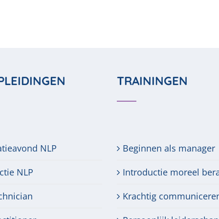
PLEIDINGEN
TRAININGEN
atieavond NLP
Beginnen als manager
ctie NLP
Introductie moreel ber
chnician
Krachtig communicere