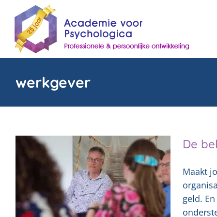
Skip
to
content
werkgever
De bel
Maakt j
organisa
geld. En
onderste