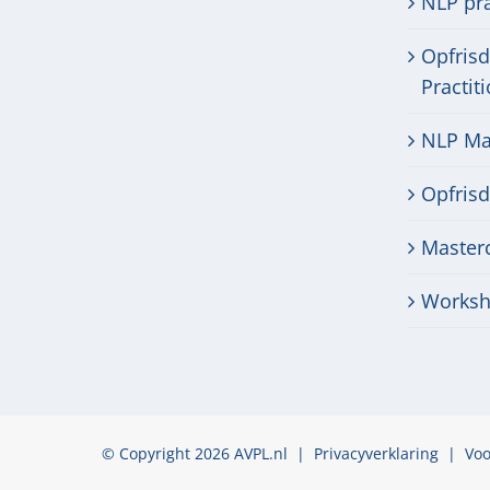
NLP pra
Opfris
Practit
NLP Mas
Opfris
Masterc
Worksh
© Copyright 2026 AVPL.nl |
Privacyverklaring
|
Vo