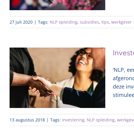
27 juli 2020
|
Tags:
NLP opleiding
,
subsidies
,
tips
,
werkgever
Invest
‘NLP, ee
afgerond
deze inv
stimuleer
13 augustus 2018
|
Tags:
investering
,
NLP opleiding
,
werkgev