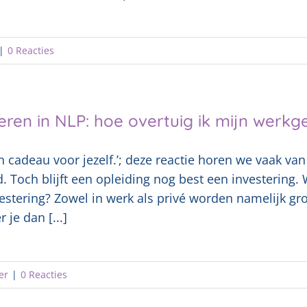
|
0 Reacties
eren in NLP: hoe overtuig ik mijn werkg
n cadeau voor jezelf.’; deze reactie horen we vaak v
. Toch blijft een opleiding nog best een investering.
estering? Zowel in werk als privé worden namelijk gr
 je dan [...]
er
|
0 Reacties