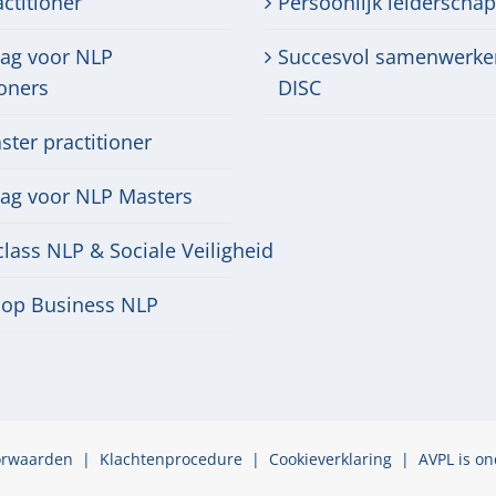
ctitioner
Persoonlijk leiderschap
dag voor NLP
Succesvol samenwerke
ioners
DISC
ter practitioner
dag voor NLP Masters
lass NLP & Sociale Veiligheid
op Business NLP
orwaarden
|
Klachtenprocedure
|
Cookieverklaring
| AVPL is on