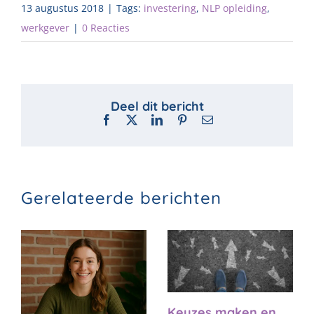
13 augustus 2018
|
Tags:
investering
,
NLP opleiding
,
werkgever
|
0 Reacties
Facebook
X
LinkedIn
Pinterest
E-
mail
Gerelateerde berichten
Keuzes maken en