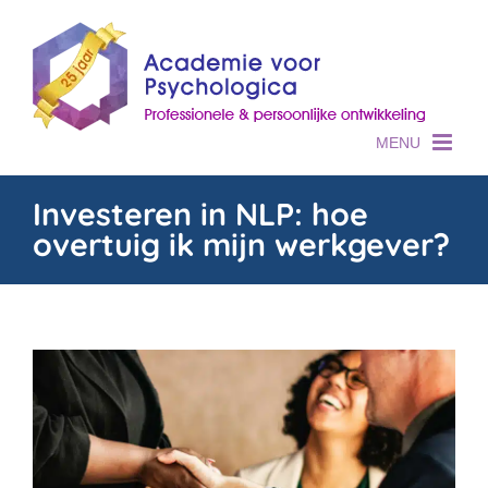
Skip
to
content
Investeren in NLP: hoe
overtuig ik mijn werkgever?