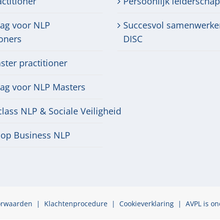
ctitioner
Persoonlijk leiderschap
dag voor NLP
Succesvol samenwerke
ioners
DISC
ter practitioner
dag voor NLP Masters
lass NLP & Sociale Veiligheid
op Business NLP
orwaarden
|
Klachtenprocedure
|
Cookieverklaring
| AVPL is on