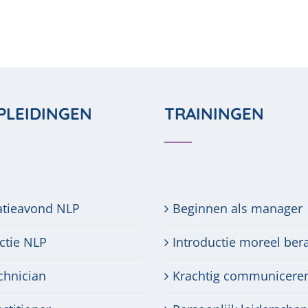
PLEIDINGEN
TRAININGEN
atieavond NLP
Beginnen als manager
ctie NLP
Introductie moreel ber
chnician
Krachtig communicere