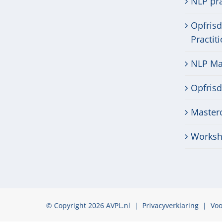
NLP pra
Opfris
Practit
NLP Mas
Opfris
Masterc
Worksh
© Copyright 2026 AVPL.nl |
Privacyverklaring
|
Vo