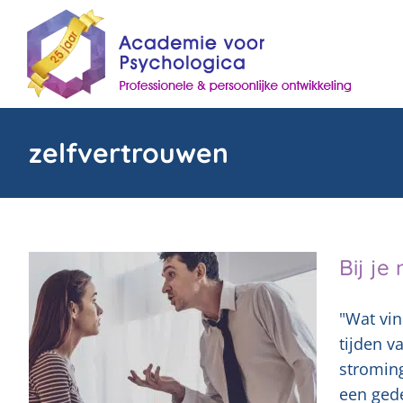
Skip
to
content
zelfvertrouwen
Bij je
"Wat vin
tijden v
stromin
een gede