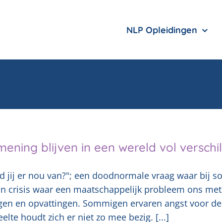
NLP Opleidingen
 mening blijven in een wereld vol verschi
d jij er nou van?"; een doodnormale vraag waar bij so
an crisis waar een maatschappelijk probleem ons met 
gen en opvattingen. Sommigen ervaren angst voor de
elte houdt zich er niet zo mee bezig. [...]