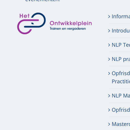
Inform
Introdu
NLP Te
NLP pra
Opfris
Practit
NLP Mas
Opfris
Masterc