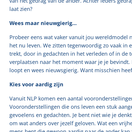
van het gedrag van de ander. Achter ieders gedrag
laat zien?
Wees maar nieuwgierig…
Probeer eens wat vaker vanuit jou wereldmodel naa
het nu leven. We zitten tegenwoordig zo vaak in 
trekt, door in gedachten in het verleden of in de
verplaatsen naar het moment waar je je bevindt. 
loopt en wees nieuwsgierig. Want misschien heeft
Kies voor aardig zijn
Vanuit NLP komen een aantal vooronderstellinge
Vooronderstellingen die ons leven een stuk aang
gevoelens en gedachten. Je bent niet wie je denkt 
om wat anders over jezelf geloven. Wat een vrijhe
mens bent die gewoon aardig naar de ander kan z