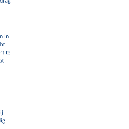
edrag
n in
ht
ht te
at
n
ij
dig