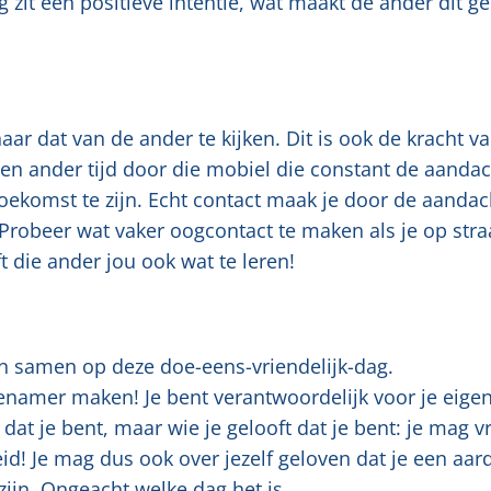
 zit een positieve intentie, wat maakt de ander dit g
r dat van de ander te kijken. Dit is ook de kracht va
een ander tijd door die mobiel die constant de aandac
 toekomst te zijn. Echt contact maak je door de aandac
Probeer wat vaker oogcontact te maken als je op stra
 die ander jou ook wat te leren!
n samen op deze doe-eens-vriendelijk-dag.
enamer maken! Je bent verantwoordelijk voor je eige
dat je bent, maar wie je gelooft dat je bent: je mag vr
id! Je mag dus ook over jezelf geloven dat je een aar
ijn. Ongeacht welke dag het is.