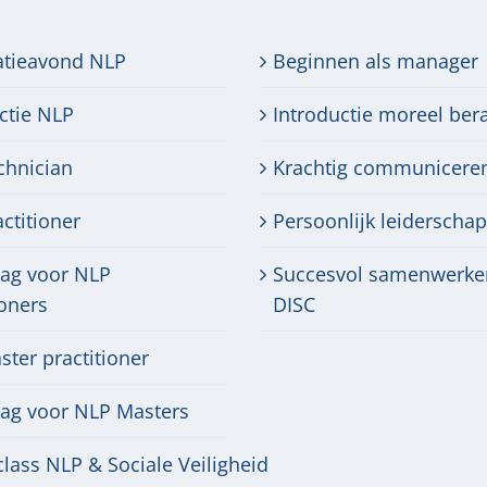
atieavond NLP
Beginnen als manager
ctie NLP
Introductie moreel ber
chnician
Krachtig communicere
ctitioner
Persoonlijk leiderschap
dag voor NLP
Succesvol samenwerke
ioners
DISC
ter practitioner
dag voor NLP Masters
lass NLP & Sociale Veiligheid