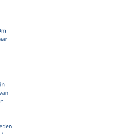
 Om
aar
in
 van
jn
reden