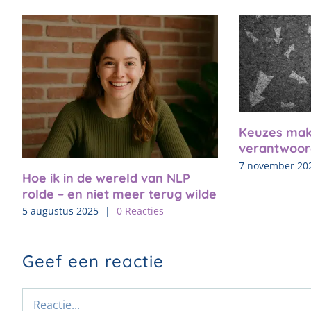
Keuzes mak
verantwoor
7 november 20
Hoe ik in de wereld van NLP
rolde – en niet meer terug wilde
5 augustus 2025
|
0 Reacties
Geef een reactie
Reactie