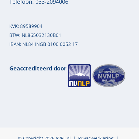
Telefoon:
033-2094006
KVK: 89589904
BTW: NL865032130B01
IBAN: NL84 INGB 0100 0052 17
Geaccrediteerd door
© Copyright 2026 AVPL.nl |
Privacyverklaring
|