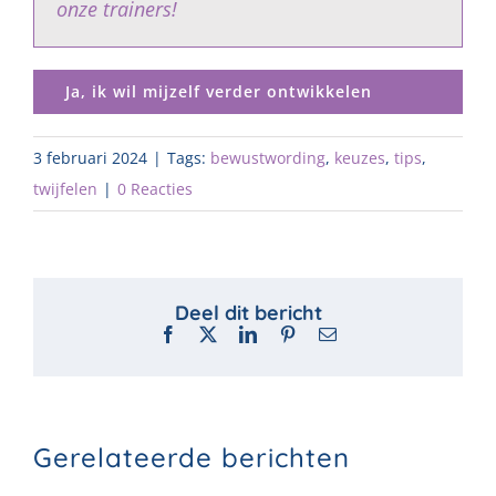
onze trainers!
Ja, ik wil mijzelf verder ontwikkelen
3 februari 2024
|
Tags:
bewustwording
,
keuzes
,
tips
,
twijfelen
|
0 Reacties
Facebook
X
LinkedIn
Pinterest
E-
mail
Gerelateerde berichten