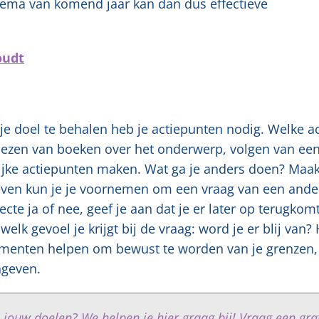
ema van komend jaar kan dan dus effectieve
oudt
m je doel te behalen heb je actiepunten nodig. Welke a
 lezen van boeken over het onderwerp, volgen van ee
lijke actiepunten maken. Wat ga je anders doen? Maak
geven kun je je voornemen om een vraag van een ande
cte ja of nee, geef je aan dat je er later op terugkomt
elk gevoel je krijgt bij de vraag: word je er blij van?
momenten helpen om bewust te worden van je grenzen,
ngeven.
 jouw doelen? We helpen je hier graag bij! Vraag een gra