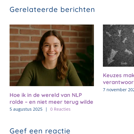
Gerelateerde berichten
Keuzes mak
verantwoor
7 november 20
Hoe ik in de wereld van NLP
rolde – en niet meer terug wilde
5 augustus 2025
|
0 Reacties
Geef een reactie