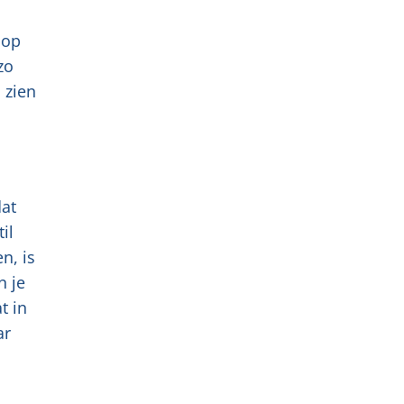
 op
zo
 zien
dat
il
n, is
n je
t in
ar