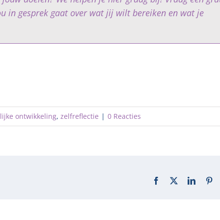
 in gesprek gaat over wat jij wilt bereiken en wat je
ijke ontwikkeling
,
zelfreflectie
|
0 Reacties
Facebook
X
LinkedI
Pi