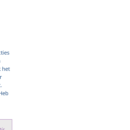
cties
n
 het
r
.
 Heb
tis