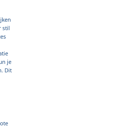
ijken
stil
zes
atie
un je
. Dit
rote