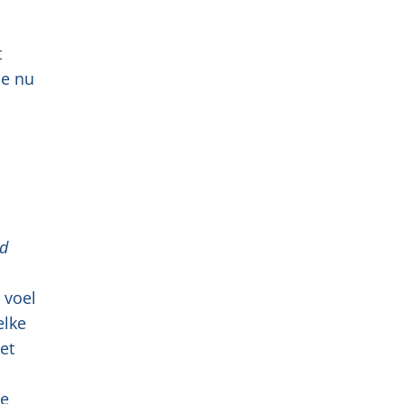
t
je nu
nd
 voel
elke
et
ge