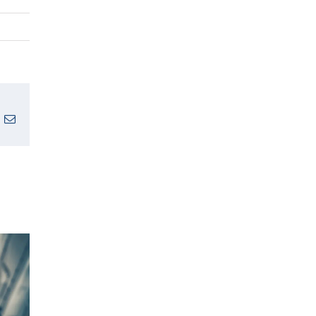
n
nterest
E-
mail