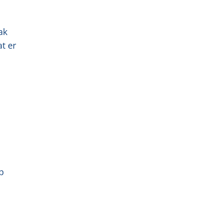
ak
t er
p