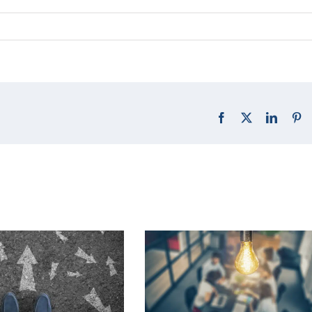
Facebook
X
LinkedI
Pi