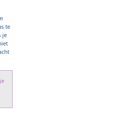
en
us te
 je
niet
acht
je