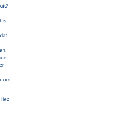
uit?
 is
 dat
en.
hoe
er
er om
. Heb