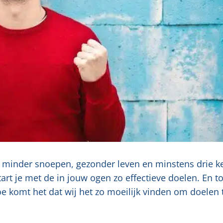
at minder snoepen, gezonder leven en minstens drie k
rt je met de in jouw ogen zo effectieve doelen. En t
oe komt het dat wij het zo moeilijk vinden om doelen 