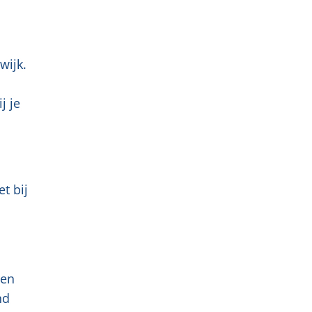
wijk.
j je
et bij
ten
nd