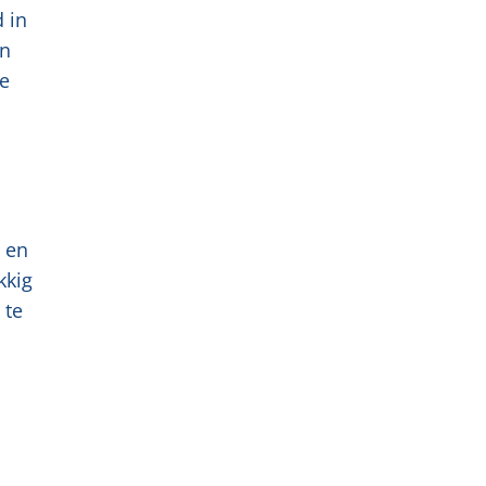
d in
en
te
t en
kkig
 te