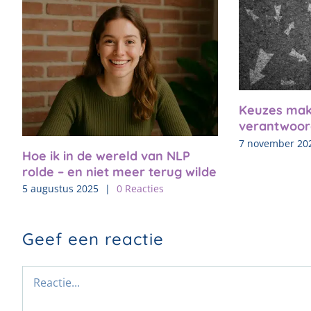
Keuzes mak
verantwoor
7 november 20
Hoe ik in de wereld van NLP
rolde – en niet meer terug wilde
5 augustus 2025
|
0 Reacties
Geef een reactie
Reactie