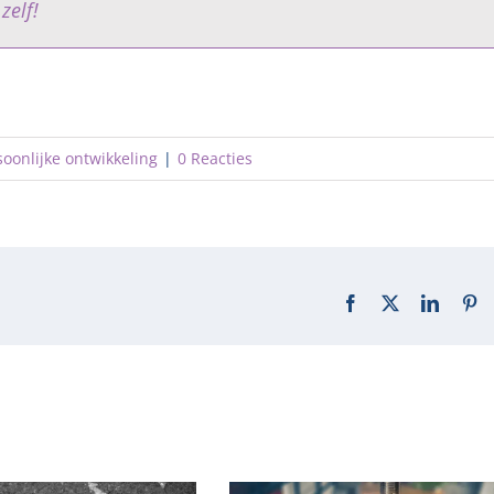
zelf!
soonlijke ontwikkeling
|
0 Reacties
Facebook
X
LinkedI
Pi