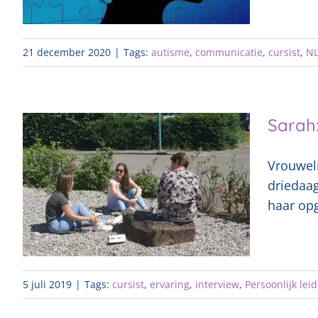
21 december 2020
|
Tags:
autisme
,
communicatie
,
cursist
,
N
Sarah:
Vrouweli
driedaag
haar opg
5 juli 2019
|
Tags:
cursist
,
ervaring
,
interview
,
Persoonlijk lei