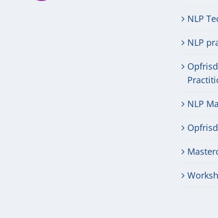
NLP Te
NLP pra
Opfris
Practit
NLP Mas
Opfris
Masterc
Worksh