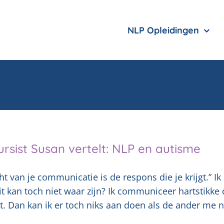
NLP Opleidingen
rsist Susan vertelt: NLP en autisme
ht van je communicatie is de respons die je krijgt.” I
it kan toch niet waar zijn? Ik communiceer hartstikke d
t. Dan kan ik er toch niks aan doen als de ander me ni