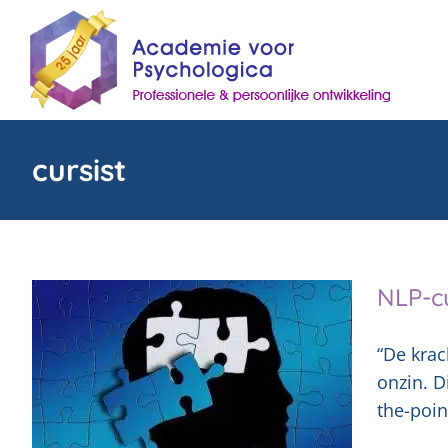
Skip
to
content
cursist
NLP-cu
“De krac
onzin. D
the-poin