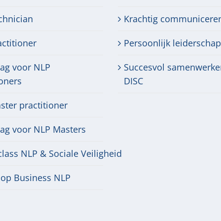
chnician
Krachtig communicere
ctitioner
Persoonlijk leiderschap
dag voor NLP
Succesvol samenwerke
ioners
DISC
ter practitioner
dag voor NLP Masters
lass NLP & Sociale Veiligheid
op Business NLP