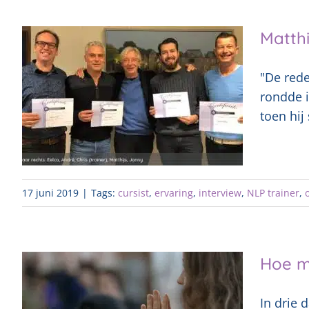
Matthi
"De rede
rondde i
toen hij
17 juni 2019
|
Tags:
cursist
,
ervaring
,
interview
,
NLP trainer
,
Hoe m
In drie 