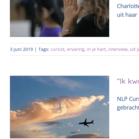
Charlott
uit haar
3 juni 2019
|
Tags:
cursist
,
ervaring
,
in je hart
,
interview
,
uit 
“Ik k
NLP Curs
gebracht