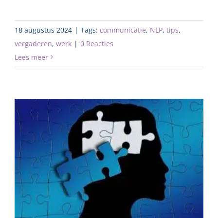
18 augustus 2024
|
Tags:
communicatie
,
NLP
,
tips
,
vergaderen
,
werk
|
0 Reacties
Lees meer