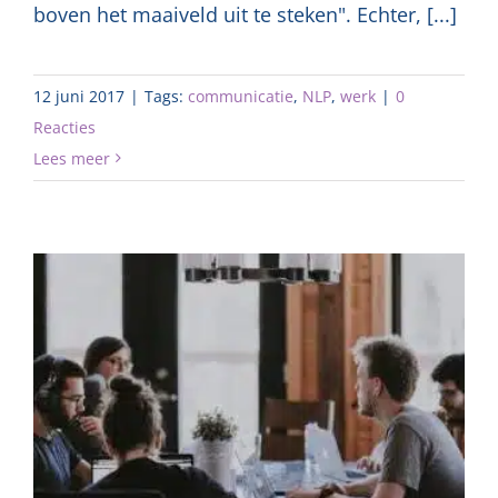
boven het maaiveld uit te steken". Echter, [...]
12 juni 2017
|
Tags:
communicatie
,
NLP
,
werk
|
0
Reacties
Lees meer